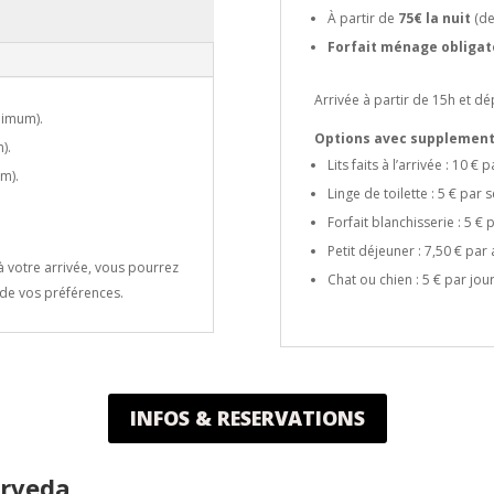
À partir de
75€ la nuit
(de
Forfait ménage obligat
Arrivée à partir de 15h et 
nimum).
Options avec supplement
).
Lits faits à l’arrivée : 10 € pa
m).
Linge de toilette : 5 € par s
Forfait blanchisserie : 5 € 
Petit déjeuner : 7,50 € par 
à votre arrivée, vous pourrez
Chat ou chien : 5 € par jour
t de vos préférences.
INFOS & RESERVATIONS
erveda