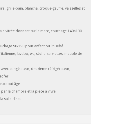
re, grille-pain, plancha, croque-gaufre, vaisselles et
ie vitrée donnant sur la mare, couchage 140×190
ouchage 90/190 pour enfant ou lit Bébé
’italienne, lavabo, wc, sèche-serviettes, meuble de
avec congélateur, deuxième réfrigérateur,
et fer
eux tout âge
 par la chambre et la pièce à vivre
a salle d’eau