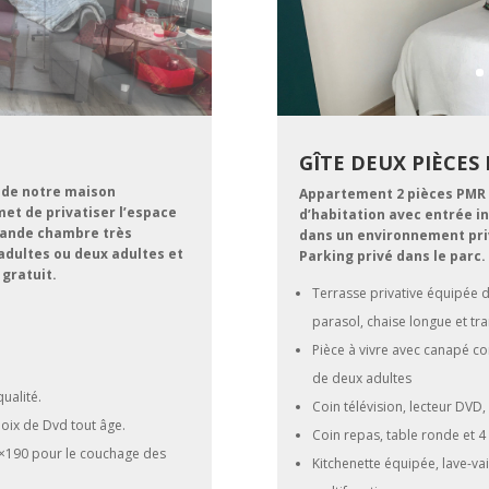
GÎTE DEUX PIÈCES
e de notre maison
Appartement 2 pièces PMR d
met de privatiser l’espace
d’habitation avec entrée in
grande chambre très
dans un environnement priv
adultes ou deux adultes et
Parking privé dans le parc.
 gratuit.
Terrasse privative équipée d’
parasol, chaise longue et tr
Pièce à vivre avec canapé con
de deux adultes
ualité.
Coin télévision, lecteur DV
oix de Dvd tout âge.
Coin repas, table ronde et 4
×190 pour le couchage des
Kitchenette équipée, lave-vai