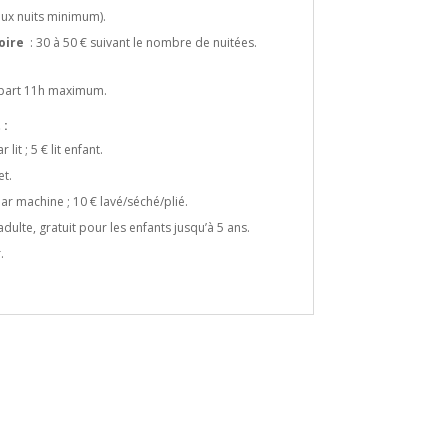
ux nuits minimum).
oire
: 30 à 50 € suivant le nombre de nuitées.
départ 11h maximum.
 :
r lit ; 5 € lit enfant.
et.
par machine ; 10 € lavé/séché/plié.
adulte, gratuit pour les enfants jusqu’à 5 ans.
.