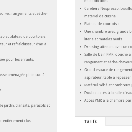
multifonctions
Cafetière Nespresso, bouilloi
bo, wc, rangements et sèche-
matériel de cuisine
Plateau de courtoisie
Une chambre avec grande ba
so et plateau de courtoisie.
literie et matelas neufs
teur et rafraîchisseur d’air à
Dressing attenant avec un c
Salle de bain PMR, douche à l
sée pour les enfants.
rangement et sèche-cheveux
Grand espace de rangement 
rrasse aménagée plein sud à
aspirateur, table à repasser 
Matériel bébé et nombreux j
e
Double accès à la salle d’eau
Accès PMR à la chambre par l
e jardin, transats, parasols et
c entièrement clos
Tarifs